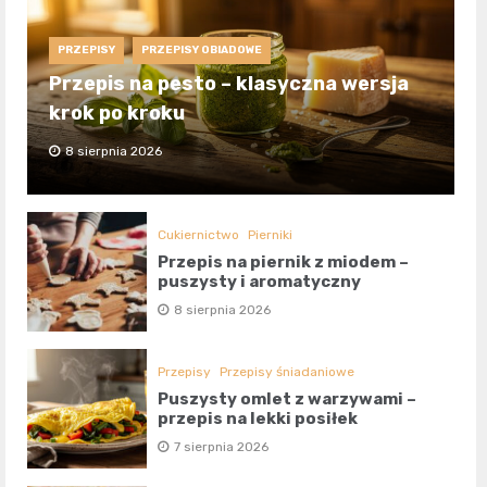
PRZEPISY
PRZEPISY OBIADOWE
Przepis na pesto – klasyczna wersja
krok po kroku
8 sierpnia 2026
Cukiernictwo
Pierniki
Przepis na piernik z miodem –
puszysty i aromatyczny
8 sierpnia 2026
Przepisy
Przepisy śniadaniowe
Puszysty omlet z warzywami –
przepis na lekki posiłek
7 sierpnia 2026