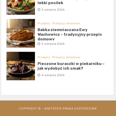
lekki posiłek
5 sierpnia 2026
Przepisy
Przepisy obiadowe
Babka ziemniaczana Ewy
Wachowicz – tradycyjny przepis
domowy
5 sierpnia 2026
Przepisy
Przepisy obiadowe
Pieczone buraczki w piekarniku –
jak wydobyć ich smak?
4 sierpnia 2026
COPYRIGHT © - WSZYSTKIE PRAWA ZASTRZEŻONE