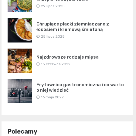
29 lipca 2025
Chrupiące placki ziemniaczane z
łososiem i kremową śmietaną
25 lipca 2025
Najzdrowsze rodzaje mięsa
13 czerwca 2022
Frytownica gastronomiczna i co warto
o niej wiedzieć
16 maja 2022
Polecamy