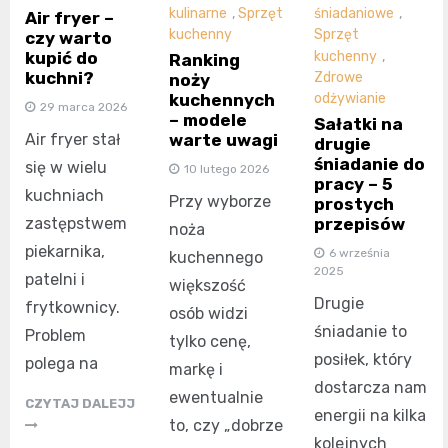
kulinarne
,
Sprzęt
śniadaniowe
,
Air fryer –
kuchenny
Sprzęt
czy warto
kupić do
kuchenny
,
Ranking
kuchni?
Zdrowe
noży
kuchennych
odżywianie
29 marca 2026
– modele
Sałatki na
Air fryer stał
warte uwagi
drugie
śniadanie do
się w wielu
10 lutego 2026
pracy – 5
kuchniach
Przy wyborze
prostych
zastępstwem
przepisów
noża
piekarnika,
6 września
kuchennego
2025
patelni i
większość
Drugie
frytkownicy.
osób widzi
śniadanie to
Problem
tylko cenę,
posiłek, który
polega na
markę i
dostarcza nam
ewentualnie
CZYTAJ DALEJJ
energii na kilka
to, czy „dobrze
kolejnych