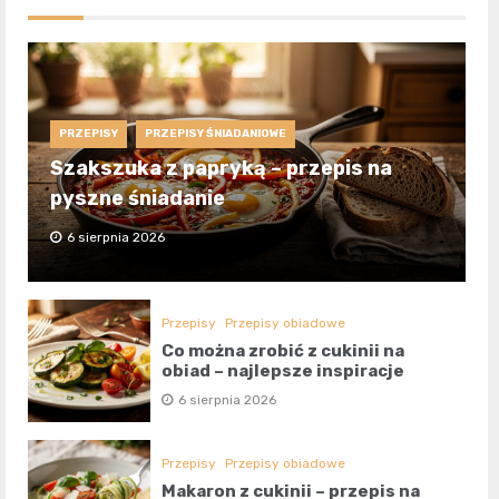
PRZEPISY
PRZEPISY ŚNIADANIOWE
Szakszuka z papryką – przepis na
pyszne śniadanie
6 sierpnia 2026
Przepisy
Przepisy obiadowe
Co można zrobić z cukinii na
obiad – najlepsze inspiracje
6 sierpnia 2026
Przepisy
Przepisy obiadowe
Makaron z cukinii – przepis na