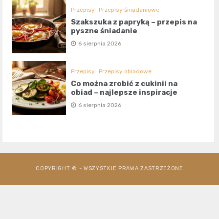
Przepisy
Przepisy śniadaniowe
Szakszuka z papryką – przepis na
pyszne śniadanie
6 sierpnia 2026
Przepisy
Przepisy obiadowe
Co można zrobić z cukinii na
obiad – najlepsze inspiracje
6 sierpnia 2026
COPYRIGHT © - WSZYSTKIE PRAWA ZASTRZEŻONE