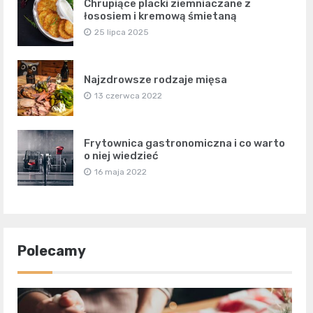
Chrupiące placki ziemniaczane z
łososiem i kremową śmietaną
25 lipca 2025
Najzdrowsze rodzaje mięsa
13 czerwca 2022
Frytownica gastronomiczna i co warto
o niej wiedzieć
16 maja 2022
Polecamy