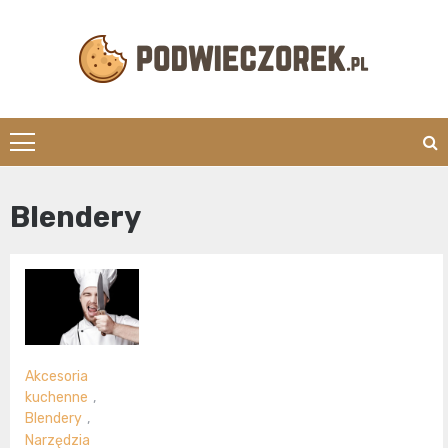
Skip
to
content
Podwieczorek.
Blendery
Akcesoria
kuchenne
,
Blendery
,
Narzędzia