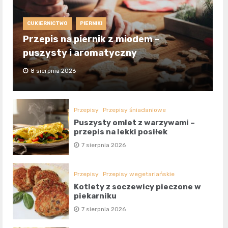
CUKIERNICTWO
PIERNIKI
Przepis na piernik z miodem –
puszysty i aromatyczny
8 sierpnia 2026
Przepisy
Przepisy śniadaniowe
Puszysty omlet z warzywami –
przepis na lekki posiłek
7 sierpnia 2026
Przepisy
Przepisy wegetariańskie
Kotlety z soczewicy pieczone w
piekarniku
7 sierpnia 2026