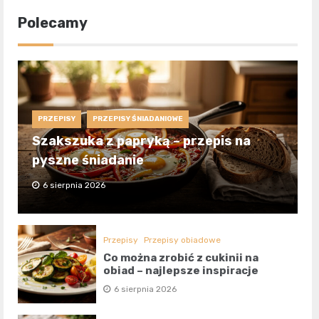
Polecamy
PRZEPISY
PRZEPISY ŚNIADANIOWE
Szakszuka z papryką – przepis na
pyszne śniadanie
6 sierpnia 2026
Przepisy
Przepisy obiadowe
Co można zrobić z cukinii na
obiad – najlepsze inspiracje
6 sierpnia 2026