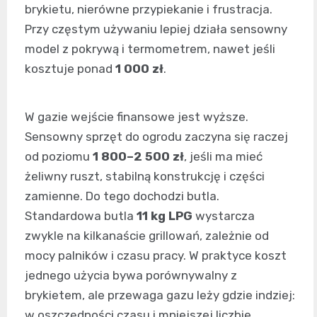
brykietu, nierówne przypiekanie i frustracja.
Przy częstym używaniu lepiej działa sensowny
model z pokrywą i termometrem, nawet jeśli
kosztuje ponad
1 000 zł
.
W gazie wejście finansowe jest wyższe.
Sensowny sprzęt do ogrodu zaczyna się raczej
od poziomu
1 800–2 500 zł
, jeśli ma mieć
żeliwny ruszt, stabilną konstrukcję i części
zamienne. Do tego dochodzi butla.
Standardowa butla
11 kg LPG
wystarcza
zwykle na kilkanaście grillowań, zależnie od
mocy palników i czasu pracy. W praktyce koszt
jednego użycia bywa porównywalny z
brykietem, ale przewaga gazu leży gdzie indziej:
w oszczędności czasu i mniejszej liczbie