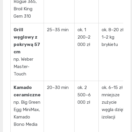
Rogue 365,
Broil King
Gem 310
Grill
25–35 min
ok. 1
ok. 8–20 zł
węglowy z
200–2
1–2 kg
pokrywą 57
000 zł
brykietu
cm
np. Weber
Master-
Touch
Kamado
20–30 min
ok. 2
ok. 6–15 zł
ceramiczne
500–6
mniejsze
np. Big Green
000 zł
zużycie
Egg MiniMax,
węgla dzięki
Kamado
izolacji
Bono Media