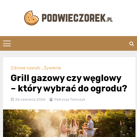
Skip
to
content
Podwieczorek.
Zdrowe nawyki
,
Żywienie
Grill gazowy czy węglowy
– który wybrać do ogrodu?
26 czerwca 2026
Patrycja Tomczyk