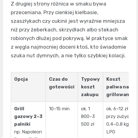
Z drugiej strony różnica w smaku bywa
przeceniana. Przy cienkiej kiełbasie,
szaszłykach czy cukinii jest wyraźnie mniejsza
niż przy żeberkach, skrzydłach albo stekach
robionych dłużej pod pokrywą. W praktyce smak
z węgla najmocniej doceni ktoś, kto świadomie
szuka nut dymnych, a nie tylko szybkiej kolacji.
Opcja
Czas do
Typowy
Koszt
gotowości
koszt
paliwa na 1
zakupu
grillowanie
Grill
10–15 min
ok. 1
ok. 6–12 zł
gazowy 2–3
800–3
przy zużyciu
palniki
500 zł
0,4–0,8 kg
np. Napoleon
LPG