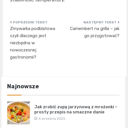
Nawigacja
Zmywarka podblatowa
Camembert na grilla – jak
wpisu
czyli dlaczego jest
go przygotować?
niezbędna w
nowoczesnej
gastronomii?
Najnowsze
Jak zrobić zupę jarzynową z mrożonki –
prosty przepis na smaczne danie
6 września 2025