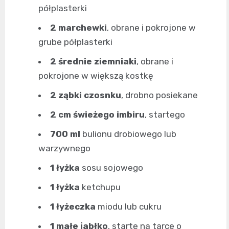
półplasterki
2 marchewki
, obrane i pokrojone w
grube półplasterki
2 średnie ziemniaki
, obrane i
pokrojone w większą kostkę
2 ząbki czosnku
, drobno posiekane
2 cm świeżego imbiru
, startego
700 ml
bulionu drobiowego lub
warzywnego
1 łyżka
sosu sojowego
1 łyżka
ketchupu
1 łyżeczka
miodu lub cukru
1 małe jabłko
, starte na tarce o