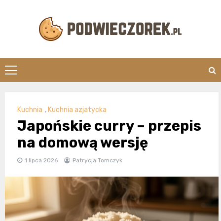
Skip
to
content
Podwieczorek.
Kuchnia
,
Kuchnia azjatycka
Japońskie curry – przepis
na domową wersję
1 lipca 2026
Patrycja Tomczyk