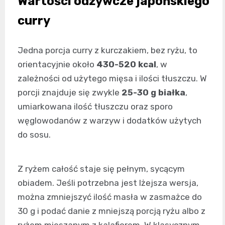
Wartości odżywcze japońskiego
curry
Jedna porcja curry z kurczakiem, bez ryżu, to
orientacyjnie około
430-520 kcal
, w
zależności od użytego mięsa i ilości tłuszczu. W
porcji znajduje się zwykle
25-30 g białka
,
umiarkowana ilość tłuszczu oraz sporo
węglowodanów z warzyw i dodatków użytych
do sosu.
Z ryżem całość staje się pełnym, sycącym
obiadem. Jeśli potrzebna jest lżejsza wersja,
można zmniejszyć ilość masła w zasmażce do
30 g i podać danie z mniejszą porcją ryżu albo z
ryżem mieszanym z kalafiorem. W klasycznym