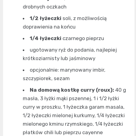
drobnych oczkach
1/2 łyżeczki
soli, z możliwością
doprawienia na końcu
1/4 łyżeczki
czarnego pieprzu
ugotowany ryż do podania, najlepiej
krótkoziarnisty lub jaśminowy
opcjonalnie: marynowany imbir,
szczypiorek, sezam
Na domową kostkę curry (roux):
40 g
masła, 3 łyżki mąki pszennej, 1 i 1/2 łyżki
curry w proszku, 1 łyżeczka garam masala,
1/2 łyżeczki mielonej kurkumy, 1/4 łyżeczki
mielonego kminu rzymskiego, 1/4 łyżeczki
płatków chili lub pieprzu cayenne