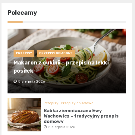
Polecamy
PRZEPISY
PRZEPISY OBIADOWE
Makaron z cukinii – przepis na lekki
posiłek
5 sierpnia 2026
Przepisy
Przepisy obiadowe
Babka ziemniaczana Ewy
Wachowicz – tradycyjny przepis
domowy
5 sierpnia 2026