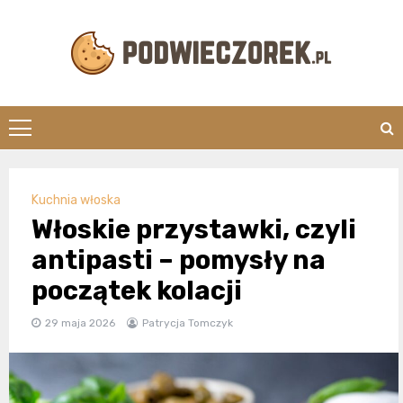
Skip
to
content
Podwieczorek.
Kuchnia włoska
Włoskie przystawki, czyli
antipasti – pomysły na
początek kolacji
29 maja 2026
Patrycja Tomczyk