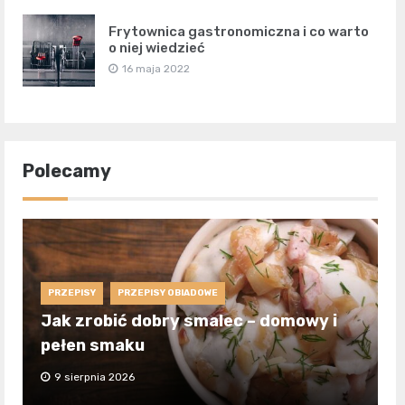
Frytownica gastronomiczna i co warto
o niej wiedzieć
16 maja 2022
Polecamy
PRZEPISY
PRZEPISY OBIADOWE
Jak zrobić dobry smalec – domowy i
pełen smaku
9 sierpnia 2026