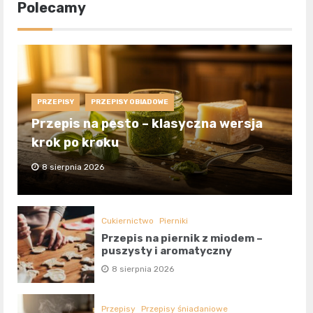
Polecamy
PRZEPISY
PRZEPISY OBIADOWE
Przepis na pesto – klasyczna wersja
krok po kroku
8 sierpnia 2026
Cukiernictwo
Pierniki
Przepis na piernik z miodem –
puszysty i aromatyczny
8 sierpnia 2026
Przepisy
Przepisy śniadaniowe