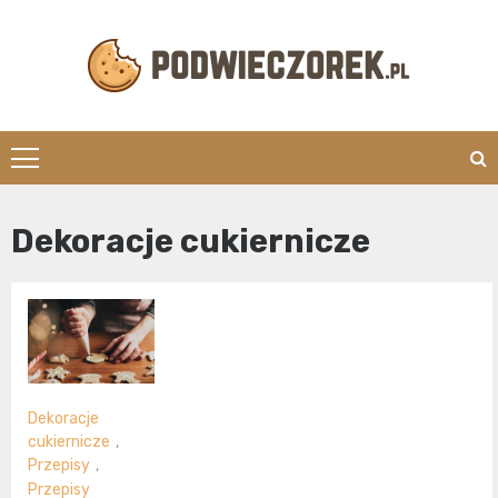
Skip
to
content
Podwieczorek.
Dekoracje cukiernicze
Dekoracje
cukiernicze
,
Przepisy
,
Przepisy