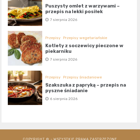
Puszysty omlet z warzywami –
przepis na lekki posiłek
7 sierpnia 2026
Przepisy
Przepisy wegetariańskie
Kotlety z soczewicy pieczone w
piekarniku
7 sierpnia 2026
Przepisy
Przepisy śniadaniowe
Szakszuka z papryką – przepis na
pyszne śniadanie
6 sierpnia 2026
COPYRIGHT © - WSZYSTKIE PRAWA ZASTRZEŻONE