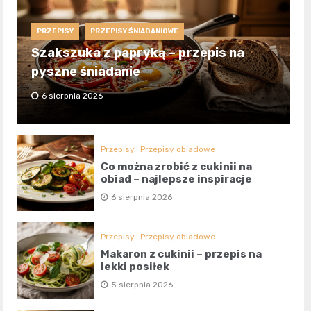
PRZEPISY
PRZEPISY ŚNIADANIOWE
Szakszuka z papryką – przepis na
pyszne śniadanie
6 sierpnia 2026
Przepisy
Przepisy obiadowe
Co można zrobić z cukinii na
obiad – najlepsze inspiracje
6 sierpnia 2026
Przepisy
Przepisy obiadowe
Makaron z cukinii – przepis na
lekki posiłek
5 sierpnia 2026