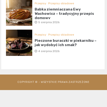
Przepisy
Przepisy obiadowe
Babka ziemniaczana Ewy
Wachowicz – tradycyjny przepis
domowy
5 sierpnia 2026
Przepisy
Przepisy obiadowe
Pieczone buraczki w piekarniku –
jak wydobyć ich smak?
4 sierpnia 2026
COPYRIGHT © - WSZYSTKIE PRAWA ZASTRZEŻONE