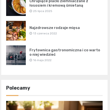
Chrupiące placki ziemniaczane z
łososiem i kremową śmietaną
25 lipca 2025
Najzdrowsze rodzaje mięsa
13 czerwca 2022
Frytownica gastronomiczna i co warto
o niej wiedzieć
16 maja 2022
Polecamy