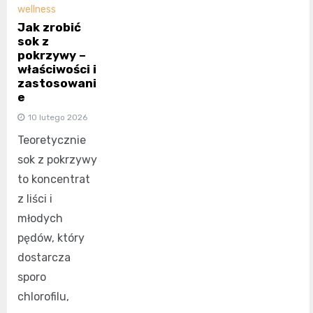
wellness
Jak zrobić
sok z
pokrzywy –
właściwości i
zastosowani
e
10 lutego 2026
Teoretycznie
sok z pokrzywy
to koncentrat
z liści i
młodych
pędów, który
dostarcza
sporo
chlorofilu,