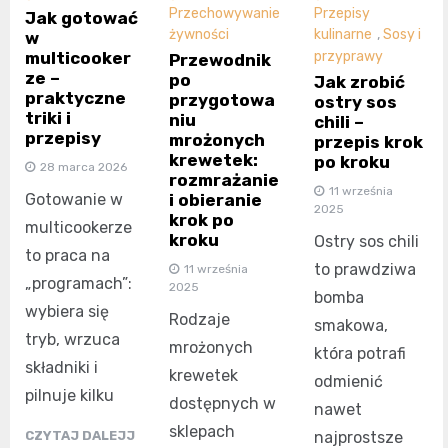
Przechowywanie
Przepisy
Jak gotować
żywności
kulinarne
,
Sosy i
w
multicooker
przyprawy
Przewodnik
ze –
po
Jak zrobić
praktyczne
przygotowa
ostry sos
triki i
niu
chili –
przepisy
mrożonych
przepis krok
krewetek:
po kroku
28 marca 2026
rozmrażanie
11 września
Gotowanie w
i obieranie
2025
krok po
multicookerze
kroku
Ostry sos chili
to praca na
to prawdziwa
11 września
„programach”:
2025
bomba
wybiera się
Rodzaje
smakowa,
tryb, wrzuca
mrożonych
która potrafi
składniki i
krewetek
odmienić
pilnuje kilku
dostępnych w
nawet
sklepach
CZYTAJ DALEJJ
najprostsze