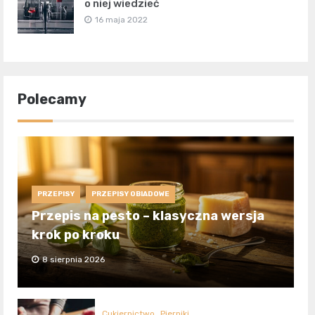
o niej wiedzieć
16 maja 2022
Polecamy
PRZEPISY
PRZEPISY OBIADOWE
Przepis na pesto – klasyczna wersja
krok po kroku
8 sierpnia 2026
Cukiernictwo
Pierniki