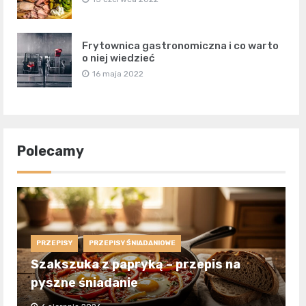
Frytownica gastronomiczna i co warto
o niej wiedzieć
16 maja 2022
Polecamy
PRZEPISY
PRZEPISY ŚNIADANIOWE
Szakszuka z papryką – przepis na
pyszne śniadanie