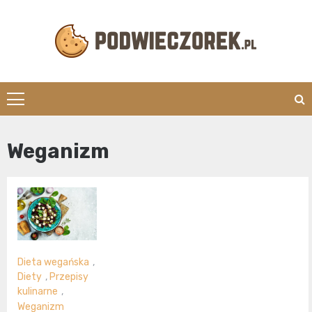
Skip
to
content
Podwieczorek.
Weganizm
Dieta wegańska
,
Diety
,
Przepisy
kulinarne
,
Weganizm