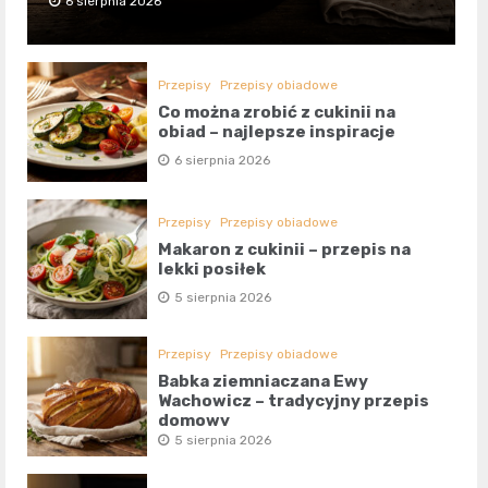
6 sierpnia 2026
Przepisy
Przepisy obiadowe
Co można zrobić z cukinii na
obiad – najlepsze inspiracje
6 sierpnia 2026
Przepisy
Przepisy obiadowe
Makaron z cukinii – przepis na
lekki posiłek
5 sierpnia 2026
Przepisy
Przepisy obiadowe
Babka ziemniaczana Ewy
Wachowicz – tradycyjny przepis
domowy
5 sierpnia 2026