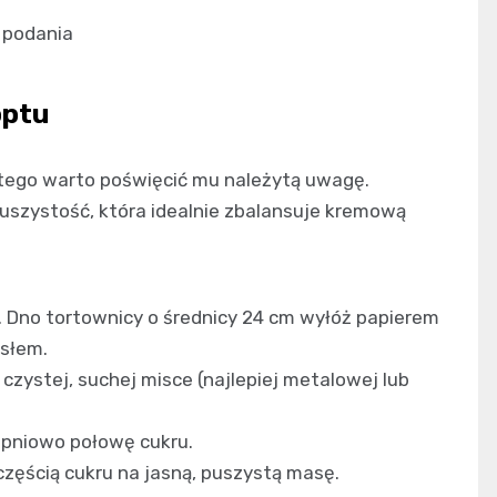
 podania
optu
tego warto poświęcić mu należytą uwagę.
uszystość, która idealnie zbalansuje kremową
. Dno tortownicy o średnicy 24 cm wyłóż papierem
asłem.
 czystej, suchej misce (najlepiej metalowej lub
topniowo połowę cukru.
częścią cukru na jasną, puszystą masę.