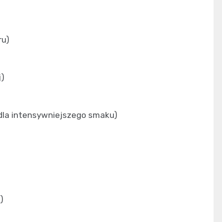
ru)
j)
dla intensywniejszego smaku)
)