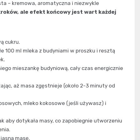
ta – kremowa, aromatyczna i niezwykle
roków, ale efekt końcowy jest wart każdej
ą cukru.
 100 ml mleka z budyniami w proszku i resztą
k.
niego mieszankę budyniową, cały czas energicznie
ając, aż masa zgęstnieje (około 2-3 minuty od
kosowych, mleko kokosowe (jeśli używasz) i
tak aby dotykała masy, co zapobiegnie utworzeniu
enia.
 jasną masę.