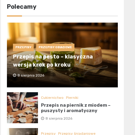
Polecamy
PRZEPISY
PRZEPISY OBIADOWE
Przepis na pesto – klasyczna
wersja krok po kroku
8 sierpnia 2026
Cukiernictwo
Pierniki
Przepis na piernik z miodem –
puszysty i aromatyczny
8 sierpnia 2026
Przepisy
Przepisy śniadaniowe