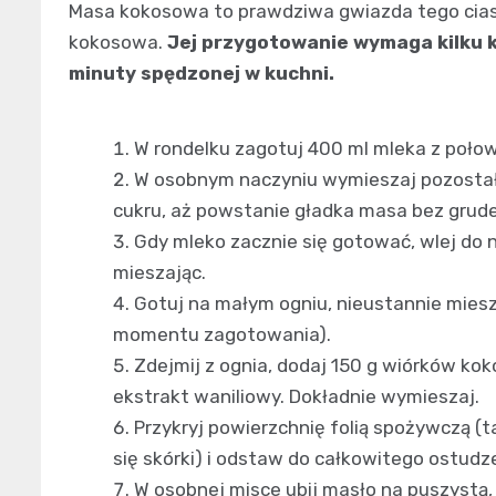
Masa kokosowa to prawdziwa gwiazda tego cias
kokosowa.
Jej przygotowanie wymaga kilku k
minuty spędzonej w kuchni.
W rondelku zagotuj 400 ml mleka z połow
W osobnym naczyniu wymieszaj pozostałe
cukru, aż powstanie gładka masa bez grude
Gdy mleko zacznie się gotować, wlej do 
mieszając.
Gotuj na małym ogniu, nieustannie miesz
momentu zagotowania).
Zdejmij z ognia, dodaj 150 g wiórków ko
ekstrakt waniliowy. Dokładnie wymieszaj.
Przykryj powierzchnię folią spożywczą (
się skórki) i odstaw do całkowitego ostudz
W osobnej misce ubij masło na puszystą,