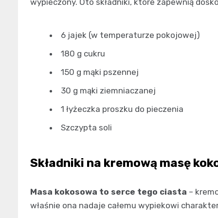
wypieczony. Oto składniki, które zapewnią dos
6 jajek (w temperaturze pokojowej)
180 g cukru
150 g mąki pszennej
30 g mąki ziemniaczanej
1 łyżeczka proszku do pieczenia
Szczypta soli
Składniki na kremową masę ko
Masa kokosowa to serce tego ciasta
– kremo
właśnie ona nadaje całemu wypiekowi charakter