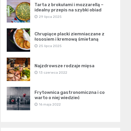
Tarta z brokułami i mozzarellą –
idealny przepis na szybki obiad
29 lipca 2025
Chrupiące placki ziemniaczane z
łososiem i kremową śmietaną
25 lipca 2025
Najzdrowsze rodzaje mięsa
13 czerwca 2022
Frytownica gastronomiczna i co
warto o niej wiedzieć
16 maja 2022