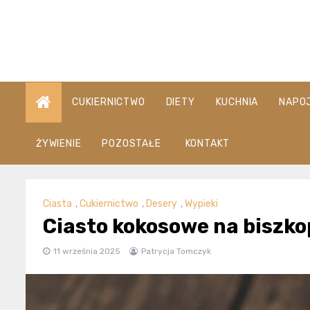
Skip
to
content
CUKIERNICTWO
DIETY
KUCHNIA
NAPO
ŻYWIENIE
POZOSTAŁE
KONTAKT
Ciasta
,
Cukiernictwo
,
Desery
,
Wypieki
Ciasto kokosowe na biszko
11 września 2025
Patrycja Tomczyk