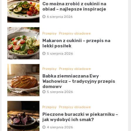
Co można zrobić z cukinii na
obiad – najlepsze inspiracje
6 sierpnia 2026
Przepisy
Przepisy obiadowe
Makaron z cukinii – przepis na
lekki posiłek
5 sierpnia 2026
Przepisy
Przepisy obiadowe
Babka ziemniaczana Ewy
Wachowicz – tradycyjny przepis
domowy
5 sierpnia 2026
Przepisy
Przepisy obiadowe
Pieczone buraczki w piekarniku –
jak wydobyć ich smak?
4 sierpnia 2026