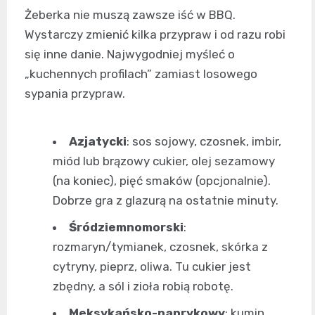
Żeberka nie muszą zawsze iść w BBQ.
Wystarczy zmienić kilka przypraw i od razu robi
się inne danie. Najwygodniej myśleć o
„kuchennych profilach” zamiast losowego
sypania przypraw.
Azjatycki
: sos sojowy, czosnek, imbir,
miód lub brązowy cukier, olej sezamowy
(na koniec), pięć smaków (opcjonalnie).
Dobrze gra z glazurą na ostatnie minuty.
Śródziemnomorski
:
rozmaryn/tymianek, czosnek, skórka z
cytryny, pieprz, oliwa. Tu cukier jest
zbędny, a sól i zioła robią robotę.
Meksykańsko-paprykowy
: kumin,