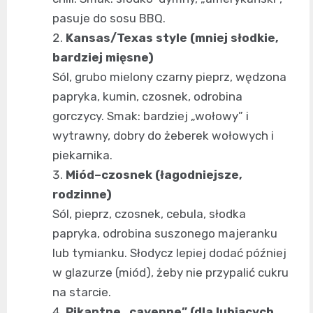
pasuje do sosu BBQ.
Kansas/Texas style (mniej słodkie,
bardziej mięsne)
Sól, grubo mielony czarny pieprz, wędzona
papryka, kumin, czosnek, odrobina
gorczycy. Smak: bardziej „wołowy” i
wytrawny, dobry do żeberek wołowych i
piekarnika.
Miód–czosnek (łagodniejsze,
rodzinne)
Sól, pieprz, czosnek, cebula, słodka
papryka, odrobina suszonego majeranku
lub tymianku. Słodycz lepiej dodać później
w glazurze (miód), żeby nie przypalić cukru
na starcie.
Pikantne „cayenne” (dla lubiących