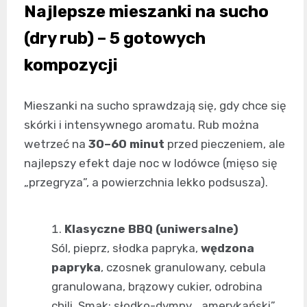
Najlepsze mieszanki na sucho
(dry rub) – 5 gotowych
kompozycji
Mieszanki na sucho sprawdzają się, gdy chce się
skórki i intensywnego aromatu. Rub można
wetrzeć na
30–60 minut
przed pieczeniem, ale
najlepszy efekt daje noc w lodówce (mięso się
„przegryza”, a powierzchnia lekko podsusza).
Klasyczne BBQ (uniwersalne)
Sól, pieprz, słodka papryka,
wędzona
papryka
, czosnek granulowany, cebula
granulowana, brązowy cukier, odrobina
chili. Smak: słodko-dymny, „amerykański”,