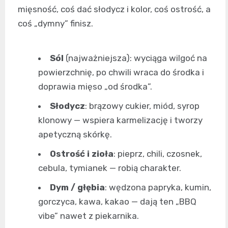
mięsność, coś dać słodycz i kolor, coś ostrość, a
coś „dymny” finisz.
Sól
(najważniejsza): wyciąga wilgoć na
powierzchnię, po chwili wraca do środka i
doprawia mięso „od środka”.
Słodycz
: brązowy cukier, miód, syrop
klonowy — wspiera karmelizację i tworzy
apetyczną skórkę.
Ostrość i zioła
: pieprz, chili, czosnek,
cebula, tymianek — robią charakter.
Dym / głębia
: wędzona papryka, kumin,
gorczyca, kawa, kakao — dają ten „BBQ
vibe” nawet z piekarnika.