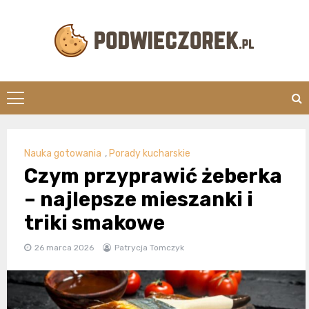
Skip
to
content
Podwieczorek.
Nauka gotowania
,
Porady kucharskie
Czym przyprawić żeberka
– najlepsze mieszanki i
triki smakowe
26 marca 2026
Patrycja Tomczyk