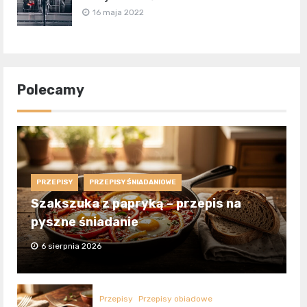
16 maja 2022
Polecamy
PRZEPISY
PRZEPISY ŚNIADANIOWE
Szakszuka z papryką – przepis na
pyszne śniadanie
6 sierpnia 2026
Przepisy
Przepisy obiadowe