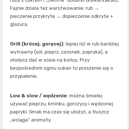
ruby z cukrem i „ciemne” dodatki (kawa/kakao).
Fajnie działa też warstwowanie: rub →
pieczenie przykryte → dopieczenie odkryte +
glazura.
Grill (krócej, goręcej)
: lepiej iść w rub bardziej
wytrawny (sól, pieprz, czosnek, papryka), a
słodycz dać w sosie na końcu. Przy
bezpośrednim ogniu cukier to proszenie się o
przypalenie.
Low & slow / wędzenie
: można śmielej
używać pieprzu, kminku, gorczycy i wędzonej
papryki. Smak ma czas się ułożyć, a tłuszcz
„wciąga” aromaty.