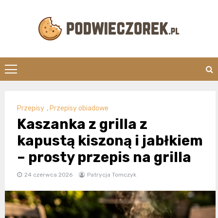
Skip
to
content
Podwieczorek.
Przepisy
,
Przepisy obiadowe
Kaszanka z grilla z
kapustą kiszoną i jabłkiem
– prosty przepis na grilla
24 czerwca 2026
Patrycja Tomczyk