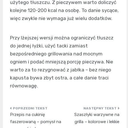
użytego tłuszczu. Z pieczywem warto doliczyć
kolejne 120-200 kcal na osobę. To danie sycące,
więc zwykle nie wymaga już wielu dodatków.
Przy lżejszej wersji można ograniczyć tłuszcz
do jednej łyżki, użyć tacki zamiast
bezpośredniego grillowania nad mocnym
ogniem i podać mniejszą porcję pieczywa. Nie
warto za to rezygnować z jabłka – bez niego
kapusta bywa zbyt ostra, a całe danie traci
równowagę.
Nawigacja
Przepis na cukinię
Szaszłyki warzywne na
wpisu
faszerowaną – pomysł na
grilla – kolorowe i lekkie