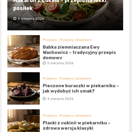
Makaron z cukinii – przepis na lekki
posiłek
5 sierpnia 2026
Przepisy
Przepisy obiadowe
Babka ziemniaczana Ewy
Wachowicz – tradycyjny przepis
domowy
5 sierpnia 2026
Przepisy
Przepisy obiadowe
Pieczone buraczki w piekarniku –
jak wydobyć ich smak?
4 sierpnia 2026
Przepisy
Przepisy obiadowe
Placki z cukinii w piekarniku –
zdrowa wersja klasyki