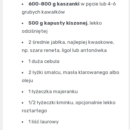
600-800 g kaszanki
w pęcie lub 4-6
grubych kawałków
500 g kapusty kiszonej
, lekko
odciśniętej
2 średnie jabłka, najlepiej kwaskowe,
np. szara reneta, ligol lub antonówka
1 duża cebula
2 łyżki smalcu, masła klarowanego albo
oleju
1 łyżeczka majeranku
1/2 łyżeczki kminku, opcjonalnie lekko
roztartego
1 liść laurowy