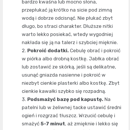
bardzo kwaśna lub mocno słona,
przepłukać ją krótko na sicie pod zimną
wodą i dobrze odcisnąć. Nie płukać zbyt
długo, bo straci charakter. Dłuższe nitki
warto lekko posiekać, wtedy wygodniej
nakłada się ją na talerz i szybciej mięknie.
Pokroić dodatki.
Cebulę obrać i pokroić
w piórka albo drobną kostkę. Jabłka obrać
lub zostawić ze skórką, jeśli są delikatne,
usunąć gniazda nasienne i pokroić w
niezbyt cienkie plasterki albo kostkę. Zbyt
cienkie kawałki szybko się rozpadną.
Podsmażyć bazę pod kapustę.
Na
patelni lub w żeliwnej tacke ustawić średni
ogień i rozgrzać tłuszcz. Wrzucić cebulę i
smażyć
5-7 minut
, aż zmięknie i lekko się