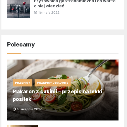
Frytownica gastronomiczna i co warto
o niej wiedzieć
16 maja 2022
Polecamy
PRZEPISY
PRZEPISY OBIADOWE
Makaron z cukinii – przepis na lekki
posiłek
5 sierpnia 2026