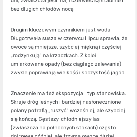
dni, zwłaszcza jeśli maj i czerwiec są stabilne i
bez długich chłodów nocą.
Drugim kluczowym czynnikiem jest woda.
Długotrwała susza w czerwcu i lipcu sprawia, że
owoce są mniejsze, szybciej miękną i częściej
„rodzynkują” na krzaczkach. Z kolei
umiarkowane opady (bez ciągłego zalewania)
zwykle poprawiają wielkość i soczystość jagód.
Znaczenie ma też ekspozycja i typ stanowiska.
Skraje dróg leśnych i bardziej nasłonecznione
polany potrafią „ruszyć” wcześniej, ale szybciej
się kończą. Gęstszy, chłodniejszy las
(zwłaszcza na północnych stokach) często
dojrzewa później, ale trzyma owoce dłużej.