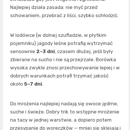
Najlepiej działa zasada: nie myć przed
schowaniem, przebrać z liści, szybko schłodzić.
W lodówce (w dolnej szufladzie, w płytkim
pojemniku) jagody leśne potrafią wytrzymać
sensownie
2–3 dni
, czasem dłużej, jeśli były
zbierane na sucho i nie są przejrzałe. Borówka
wysoka zwykle znosi przechowywanie lepiej i w
dobrych warunkach potrafi trzymać jakość
około
5–7 dni
.
Do mrożenia najlepiej nadają się owoce jędrne,
suche i świeże. Dobry trik to wstępne mrożenie
na tacy w jednej warstwie, a dopiero potem
przesypanie do woreczków — mniej się sklejają i