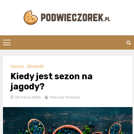
Skip
to
content
Podwieczorek.
Owoce
,
Składniki
Kiedy jest sezon na
jagody?
26 marca 2026
Patrycja Tomczyk