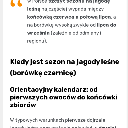
W Polsce
szczyt sezonu na jagodę
leśną
najczęściej wypada między
końcówką czerwca a połową lipca
, a
na borówkę wysoką zwykle od
lipca do
września
(zależnie od odmiany i
regionu).
Kiedy jest sezon na jagody leśne
(borówkę czernicę)
Orientacyjny kalendarz: od
pierwszych owoców do końcówki
zbiorów
W typowych warunkach pierwsze dojrzałe
jagody leśne zaczynają się pojawiać w
drugiej