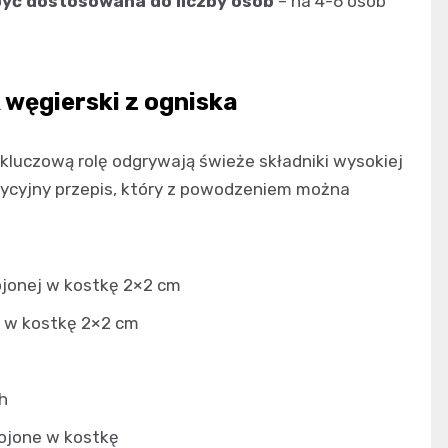
być dostosowana do liczby osób
– na 4-6 osób
 węgierski z ogniska
 kluczową rolę odgrywają świeże składniki wysokiej
adycyjny przepis, który z powodzeniem można
rojonej w kostkę 2×2 cm
j w kostkę 2×2 cm
h
rojone w kostkę