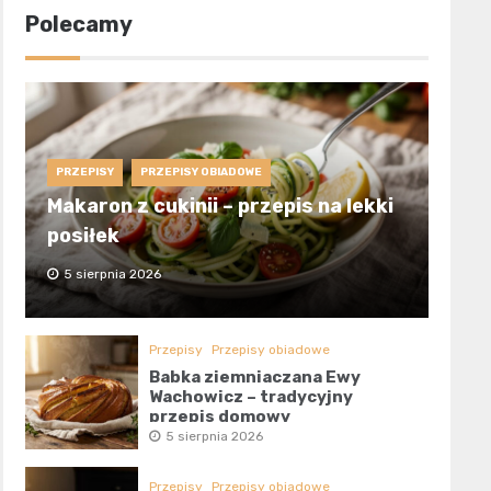
Polecamy
PRZEPISY
PRZEPISY OBIADOWE
Makaron z cukinii – przepis na lekki
posiłek
5 sierpnia 2026
Przepisy
Przepisy obiadowe
Babka ziemniaczana Ewy
Wachowicz – tradycyjny
przepis domowy
5 sierpnia 2026
Przepisy
Przepisy obiadowe