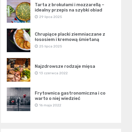
Tarta z brokułami i mozzarellą –
idealny przepis na szybki obiad
29 lipca 2025
Chrupiące placki ziemniaczane z
łososiem i kremową śmietaną
25 lipca 2025
Najzdrowsze rodzaje mięsa
13 czerwca 2022
Frytownica gastronomiczna i co
warto o niej wiedzieć
16 maja 2022