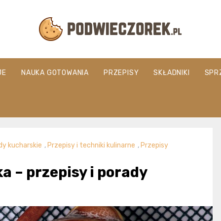
Podwieczorek.
JE
NAUKA GOTOWANIA
PRZEPISY
SKŁADNIKI
SPR
dy kucharskie
,
Przepisy i techniki kulinarne
,
Przepisy
a – przepisy i porady