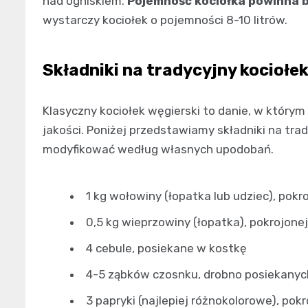
nad ogniskiem.
Pojemność kociołka powinna 
wystarczy kociołek o pojemności 8-10 litrów.
Składniki na tradycyjny kociołek
Klasyczny kociołek węgierski to danie, w którym
jakości. Poniżej przedstawiamy składniki na tr
modyfikować według własnych upodobań.
1 kg wołowiny (łopatka lub udziec), pok
0,5 kg wieprzowiny (łopatka), pokrojone
4 cebule, posiekane w kostkę
4-5 ząbków czosnku, drobno posiekanyc
3 papryki (najlepiej różnokolorowe), pok