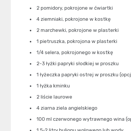
2 pomidory, pokrojone w ćwiartki
4 ziemniaki, pokrojone w kostkę
2 marchewki, pokrojone w plasterki
1 pietruszka, pokrojona w plasterki
1/4 selera, pokrojonego w kostkę
2-3 łyżki papryki słodkiej w proszku
1 łyżeczka papryki ostrej w proszku (opc
1 łyżka kminku
2 liście laurowe
4 ziarna ziela angielskiego
100 ml czerwonego wytrawnego wina (op
1,5-2 litry bulionu wołowego lub wody