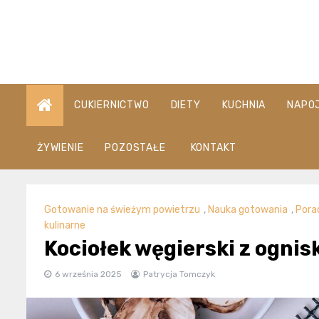
Skip
to
content
CUKIERNICTWO
DIETY
KUCHNIA
NAPO
ŻYWIENIE
POZOSTAŁE
KONTAKT
Gotowanie na świeżym powietrzu
,
Nauka gotowania
,
Pora
kulinarne
Kociołek węgierski z ognisk
6 września 2025
Patrycja Tomczyk