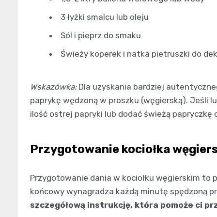
3 łyżki smalcu lub oleju
Sól i pieprz do smaku
Świeży koperek i natka pietruszki do dek
Wskazówka:
Dla uzyskania bardziej autentyczn
paprykę wędzoną w proszku (węgierską). Jeśli l
ilość ostrej papryki lub dodać świeżą papryczkę ch
Przygotowanie kociołka węgiers
Przygotowanie dania w kociołku węgierskim to p
końcowy wynagradza każdą minutę spędzoną pr
szczegółową instrukcję, która pomoże ci pr