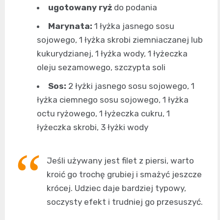
ugotowany ryż
do podania
Marynata:
1 łyżka jasnego sosu
sojowego, 1 łyżka skrobi ziemniaczanej lub
kukurydzianej, 1 łyżka wody, 1 łyżeczka
oleju sezamowego, szczypta soli
Sos:
2 łyżki jasnego sosu sojowego, 1
łyżka ciemnego sosu sojowego, 1 łyżka
octu ryżowego, 1 łyżeczka cukru, 1
łyżeczka skrobi, 3 łyżki wody
Jeśli używany jest filet z piersi, warto
kroić go trochę grubiej i smażyć jeszcze
krócej. Udziec daje bardziej typowy,
soczysty efekt i trudniej go przesuszyć.