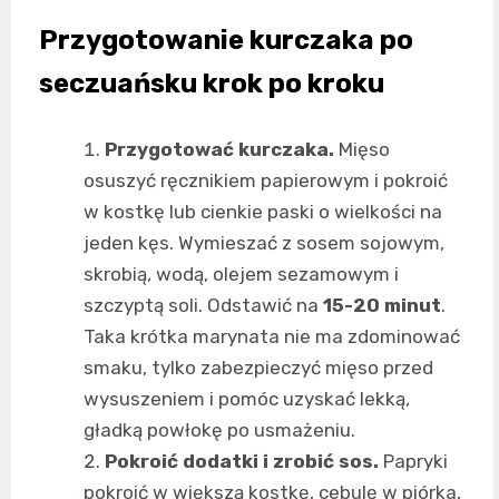
Przygotowanie kurczaka po
seczuańsku krok po kroku
Przygotować kurczaka.
Mięso
osuszyć ręcznikiem papierowym i pokroić
w kostkę lub cienkie paski o wielkości na
jeden kęs. Wymieszać z sosem sojowym,
skrobią, wodą, olejem sezamowym i
szczyptą soli. Odstawić na
15-20 minut
.
Taka krótka marynata nie ma zdominować
smaku, tylko zabezpieczyć mięso przed
wysuszeniem i pomóc uzyskać lekką,
gładką powłokę po usmażeniu.
Pokroić dodatki i zrobić sos.
Papryki
pokroić w większą kostkę, cebulę w piórka,