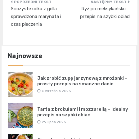
Nawigacja
Soczyste udka z grilla –
Ryż po meksykańsku –
wpisu
sprawdzona marynata i
przepis na szybki obiad
czas pieczenia
Najnowsze
Jak zrobić zupę jarzynową z mrożonki –
prosty przepis na smaczne danie
6 września 2025
Tarta z brokułami i mozzarellą – idealny
przepis na szybki obiad
29 lipca 2025