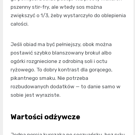
pszenny stir-fry, ale wtedy sos można
zwiększyć o 1/3, żeby wystarczyło do oblepienia
całości.
Jeśli obiad ma być pełniejszy, obok można
postawić szybko blanszowany brokuł albo
ogórki rozgniecione z odrobiną soli i octu
ryżowego. To dobry kontrast dla gorącego,
pikantnego smaku. Nie potrzeba
rozbudowanych dodatków — to danie samo w
sobie jest wyraziste.
Wartości odżywcze
Jedna porcja kurczaka po seczuańsku, bez ryżu,