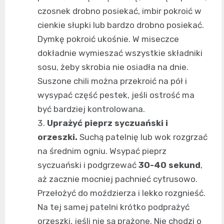
czosnek drobno posiekać, imbir pokroić w
cienkie słupki lub bardzo drobno posiekać.
Dymkę pokroić ukośnie. W miseczce
dokładnie wymieszać wszystkie składniki
sosu, żeby skrobia nie osiadła na dnie.
Suszone chili można przekroić na pół i
wysypać część pestek, jeśli ostrość ma
być bardziej kontrolowana.
Uprażyć pieprz syczuański i
orzeszki.
Suchą patelnię lub wok rozgrzać
na średnim ogniu. Wsypać pieprz
syczuański i podgrzewać
30-40 sekund
,
aż zacznie mocniej pachnieć cytrusowo.
Przełożyć do moździerza i lekko rozgnieść.
Na tej samej patelni krótko podprażyć
orzeszki, jeśli nie są prażone. Nie chodzi o