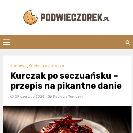
Skip
to
content
Podwieczorek.
Kuchnia
,
Kuchnia azjatycka
Kurczak po seczuańsku –
przepis na pikantne danie
29 czerwca 2026
Patrycja Tomczyk