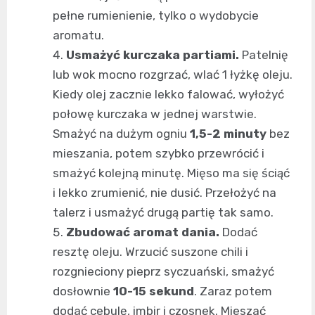
pełne rumienienie, tylko o wydobycie
aromatu.
Usmażyć kurczaka partiami.
Patelnię
lub wok mocno rozgrzać, wlać 1 łyżkę oleju.
Kiedy olej zacznie lekko falować, wyłożyć
połowę kurczaka w jednej warstwie.
Smażyć na dużym ogniu
1,5-2 minuty
bez
mieszania, potem szybko przewrócić i
smażyć kolejną minutę. Mięso ma się ściąć
i lekko zrumienić, nie dusić. Przełożyć na
talerz i usmażyć drugą partię tak samo.
Zbudować aromat dania.
Dodać
resztę oleju. Wrzucić suszone chili i
rozgnieciony pieprz syczuański, smażyć
dosłownie
10-15 sekund
. Zaraz potem
dodać cebulę, imbir i czosnek. Mieszać