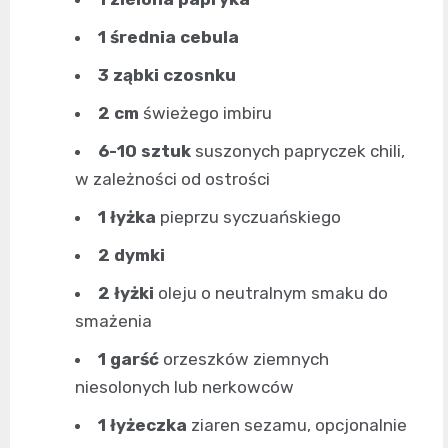
1 średnia cebula
3 ząbki czosnku
2 cm
świeżego imbiru
6-10 sztuk
suszonych papryczek chili,
w zależności od ostrości
1 łyżka
pieprzu syczuańskiego
2 dymki
2 łyżki
oleju o neutralnym smaku do
smażenia
1 garść
orzeszków ziemnych
niesolonych lub nerkowców
1 łyżeczka
ziaren sezamu, opcjonalnie