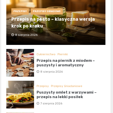
PRZEPISY
PRZEPISY OBIADOWE
Przepis na pesto – klasyczna wersja
krok po kroku
8 sierpnia 2026
Cukiernictwo
Pierniki
Przepis na piernik z miodem –
puszysty i aromatyczny
8 sierpnia 2026
Przepisy
Przepisy śniadaniowe
Puszysty omlet z warzywami –
przepis na lekki posiłek
7 sierpnia 2026