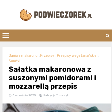
Skip
to
content
Podwieczorek.
Dania z makaronu
,
Przepisy
,
Przepisy wegetariańskie
,
Sałatki
Sałatka makaronowa z
suszonymi pomidorami i
mozzarellą przepis
6 września 2025
Patrycja Tomczyk