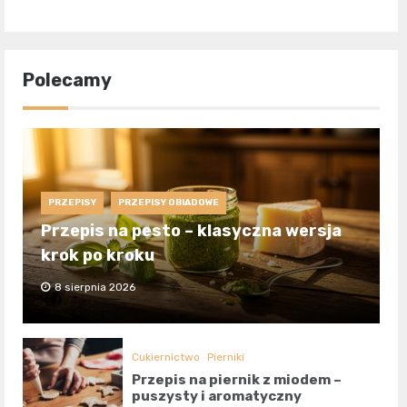
Polecamy
PRZEPISY
PRZEPISY OBIADOWE
Przepis na pesto – klasyczna wersja
krok po kroku
8 sierpnia 2026
Cukiernictwo
Pierniki
Przepis na piernik z miodem –
puszysty i aromatyczny