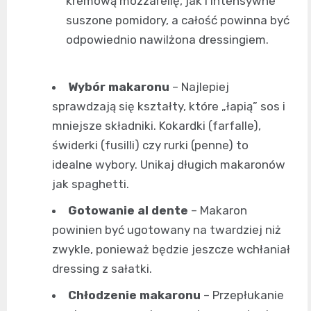
kremową mozzarellę, jak i intensywne
suszone pomidory, a całość powinna być
odpowiednio nawilżona dressingiem.
Wybór makaronu
– Najlepiej
sprawdzają się kształty, które „łapią” sos i
mniejsze składniki. Kokardki (farfalle),
świderki (fusilli) czy rurki (penne) to
idealne wybory. Unikaj długich makaronów
jak spaghetti.
Gotowanie al dente
– Makaron
powinien być ugotowany na twardziej niż
zwykle, ponieważ będzie jeszcze wchłaniał
dressing z sałatki.
Chłodzenie makaronu
– Przepłukanie