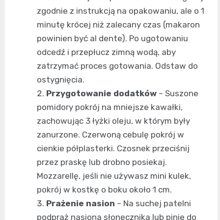
zgodnie z instrukcją na opakowaniu, ale o 1
minutę krócej niż zalecany czas (makaron
powinien być al dente). Po ugotowaniu
odcedź i przepłucz zimną wodą, aby
zatrzymać proces gotowania. Odstaw do
ostygnięcia.
Przygotowanie dodatków
– Suszone
pomidory pokrój na mniejsze kawałki,
zachowując 3 łyżki oleju, w którym były
zanurzone. Czerwoną cebulę pokrój w
cienkie półplasterki. Czosnek przeciśnij
przez praskę lub drobno posiekaj.
Mozzarellę, jeśli nie używasz mini kulek,
pokrój w kostkę o boku około 1 cm.
Prażenie nasion
– Na suchej patelni
podpraż nasiona słonecznika lub pinie do