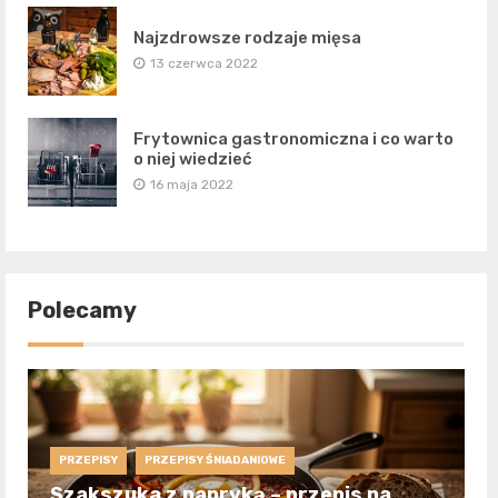
Najzdrowsze rodzaje mięsa
13 czerwca 2022
Frytownica gastronomiczna i co warto
o niej wiedzieć
16 maja 2022
Polecamy
PRZEPISY
PRZEPISY ŚNIADANIOWE
Szakszuka z papryką – przepis na