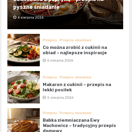
pyszne śniadanie
6 sierpnia 2026
Przepisy
Przepisy obiadowe
Co można zrobić z cukinii na
obiad – najlepsze inspiracje
6 sierpnia 2026
Przepisy
Przepisy obiadowe
Makaron z cukinii – przepis na
lekki posiłek
5 sierpnia 2026
Przepisy
Przepisy obiadowe
Babka ziemniaczana Ewy
Wachowicz – tradycyjny przepis
domowy