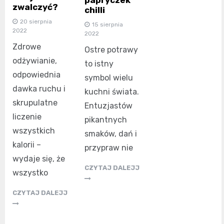
papryczek
zwalczyć?
chilli
20 sierpnia
15 sierpnia
2022
2022
Zdrowe
Ostre potrawy
odżywianie,
to istny
odpowiednia
symbol wielu
dawka ruchu i
kuchni świata.
skrupulatne
Entuzjastów
liczenie
pikantnych
wszystkich
smaków, dań i
kalorii –
przypraw nie
wydaje się, że
CZYTAJ DALEJJ
wszystko
CZYTAJ DALEJJ