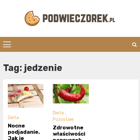
Skip
to
content
Podwieczorek.
Tag:
jedzenie
Dieta
,
Dieta
Pozostałe
Nocne
Zdrowotne
podjadanie.
właściwości
Jak je