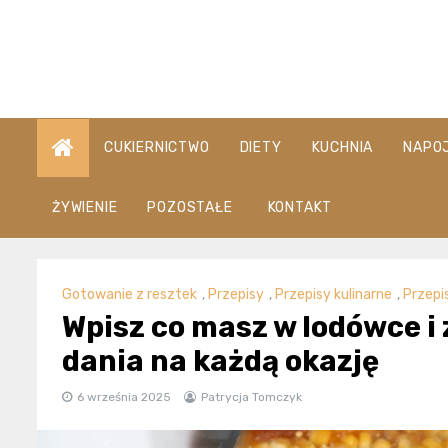
Skip
to
content
CUKIERNICTWO
DIETY
KUCHNIA
NAPO
ŻYWIENIE
POZOSTAŁE
KONTAKT
Gotowanie z resztek
,
Przepisy
,
Przepisy kulinarne
,
Przepi
Wpisz co masz w lodówce i 
dania na każdą okazję
6 września 2025
Patrycja Tomczyk