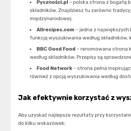
Pyszności.pl
– polska strona z bogatą 
składników. Znajdziesz tu zarówno tradycyjn
międzynarodowej.
Allrecipes.com
– jedna z największych
funkcją wyszukiwania według składników, k
BBC Good Food
– renomowana strona ku
według składników. Przepisy są sprawdzone
Food Network
– strona pełna inspirują
również z opcją wyszukiwania według dost
Jak efektywnie korzystać z wy
Aby uzyskać najlepsze rezultaty przy korzystan
do kilku wskazówek: