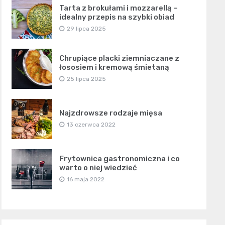
Tarta z brokułami i mozzarellą –
idealny przepis na szybki obiad
29 lipca 2025
Chrupiące placki ziemniaczane z
łososiem i kremową śmietaną
25 lipca 2025
Najzdrowsze rodzaje mięsa
13 czerwca 2022
Frytownica gastronomiczna i co
warto o niej wiedzieć
16 maja 2022