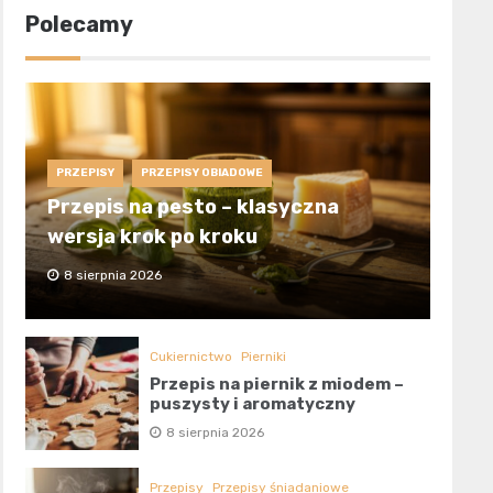
Polecamy
PRZEPISY
PRZEPISY OBIADOWE
Przepis na pesto – klasyczna
wersja krok po kroku
8 sierpnia 2026
Cukiernictwo
Pierniki
Przepis na piernik z miodem –
puszysty i aromatyczny
8 sierpnia 2026
Przepisy
Przepisy śniadaniowe