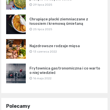
29 lipca 2025
Chrupiące placki ziemniaczane z
łososiem i kremową śmietaną
25 lipca 2025
Najzdrowsze rodzaje mięsa
13 czerwca 2022
Frytownica gastronomiczna i co warto
o niej wiedzieć
16 maja 2022
Polecamy