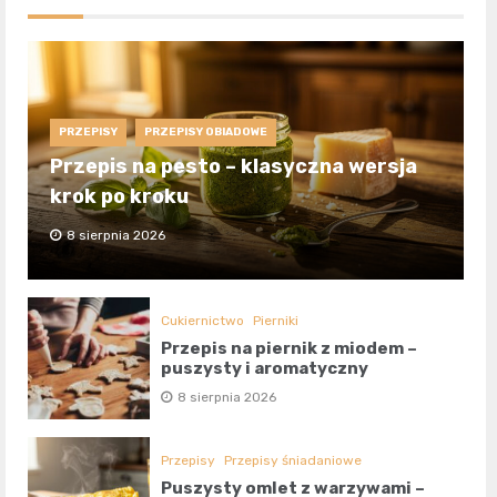
PRZEPISY
PRZEPISY OBIADOWE
Przepis na pesto – klasyczna wersja
krok po kroku
8 sierpnia 2026
Cukiernictwo
Pierniki
Przepis na piernik z miodem –
puszysty i aromatyczny
8 sierpnia 2026
Przepisy
Przepisy śniadaniowe
Puszysty omlet z warzywami –