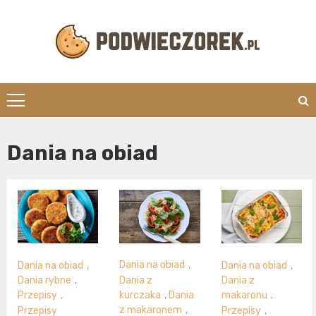
Skip
to
content
Podwieczorek.
Dania na obiad
Dania na obiad
,
Dania na obiad
,
Dania na obiad
,
Dania z
Dania rybne
,
Dania z
kurczaka
,
Dania
Przepisy
,
makaronu
,
z makaronem
,
Przepisy
Przepisy
,