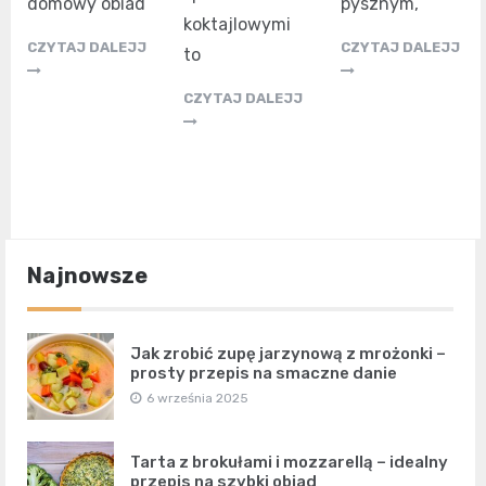
domowy obiad
pysznym,
koktajlowymi
CZYTAJ DALEJJ
CZYTAJ DALEJJ
to
CZYTAJ DALEJJ
Najnowsze
Jak zrobić zupę jarzynową z mrożonki –
prosty przepis na smaczne danie
6 września 2025
Tarta z brokułami i mozzarellą – idealny
przepis na szybki obiad