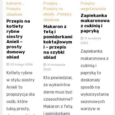
Przepisy
,
kulinarne
,
Przepisy
Przepisy na
Przepisy
wegetariańskie
obiady
,
Przepisy
obiadowe
Zapiekanka
obiadowe
makaronowa
Przepis na
z cukinią i
kotlety
Makaron z
papryką
rybne
fetą i
siostry
pomidorkami
11 września
Anieli –
koktajlowym
2025
prosty
i – przepis
Zapiekanka
domowy
na szybki
obiad
obiad
makaronowa z
23 lutego 2026
10 listopada
cukinią i
2025
Kotlety rybne
papryką to
Kto powiedział,
w stylu siostry
doskonały
że wykwintne
Anieli to
sposób na
danie musi być
propozycja dla
wykorzystanie
czasochłonne?
osób, które
sezonowych
Makaron z fetą
lubią prosty,
warzyw w
i pomidorkami