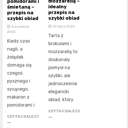
mozzarellą –
pomidorami i
idealny
śmietaną –
przepis na
przepis na
szybki obiad
szybki obiad
29 lipca 2025
6 września
2025
Tarta z
Kiedy czas
brokułami i
nagli, a
mozzarellą to
żołądek
doskonały
domaga się
pomysł na
czegoś
szybki, ale
pysznego i
jednocześnie
sycącego,
elegancki
makaron z
obiad, który
pomidorami i
CZYTAJ DALEJJ
CZYTAJ DALEJJ