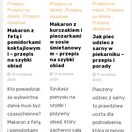
Przepisy
,
Przepisy na
Przepisy na
Przepisy na
obiady
,
Przepisy
mięso
,
Przepisy
obiady
,
Przepisy
obiadowe
na obiady
,
obiadowe
Przepisy
Makaron z
obiadowe
kurczakiem i
Makaron z
pieczarkami
fetą i
Jak piec
w sosie
pomidorkami
udziec z
śmietanowy
koktajlowym
sarny w
m – przepis
i – przepis
piekarniku –
na szybki
na szybki
przepis i
obiad
obiad
porady
11 września
10 listopada
11 września
2025
2025
2025
Szukasz
Kto powiedział,
Pieczony
pomysłu na
że wykwintne
udziec z sarny
szybki i
danie musi być
to prawdziwa
pożywny
czasochłonne?
uczta dla
obiad, który
Makaron z fetą
podniebienia,
zachwyci całą
i pomidorkami
która przenosi