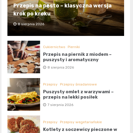
Przepis na pesto – klasyczna wersja
krok po kroku
8 sierpnia 2026
Cukiernictwo
Pierniki
Przepis na piernik z miodem –
puszysty i aromatyczny
8 sierpnia 2026
Przepisy
Przepisy śniadaniowe
Puszysty omlet z warzywami –
przepis na lekki posiłek
7 sierpnia 2026
Przepisy
Przepisy wegetariańskie
Kotlety z soczewicy pieczone w