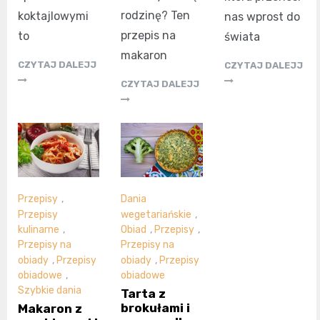
rodzinę? Ten
koktajlowymi
nas wprost do
przepis na
to
świata
makaron
CZYTAJ DALEJJ
CZYTAJ DALEJJ
CZYTAJ DALEJJ
Przepisy
,
Dania
Przepisy
wegetariańskie
,
kulinarne
,
Obiad
,
Przepisy
,
Przepisy na
Przepisy na
obiady
,
Przepisy
obiady
,
Przepisy
obiadowe
,
obiadowe
Szybkie dania
Tarta z
brokułami i
Makaron z