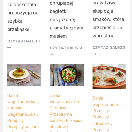
prawdziwa
chrupiącej
To doskonała
eksplozja
bagietki
propozycja na
smaków, która
nasączonej
szybką
przeniesie Cię
aromatycznym
przekąskę,
wprost na
masłem
CZYTAJ DALEJJ
CZYTAJ DALEJJ
CZYTAJ DALEJJ
Dania
Dania
Dania
wegetariańskie
,
wegetariańskie
,
wegetariańskie
,
Kuchnia
Przepisy
,
Przepisy
,
wegetariańska
,
Przepisy na
Przepisy
Przepisy
,
sałatki
,
Przepisy
kulinarne
,
Przepisy na dania
obiadowe
,
Przepisy