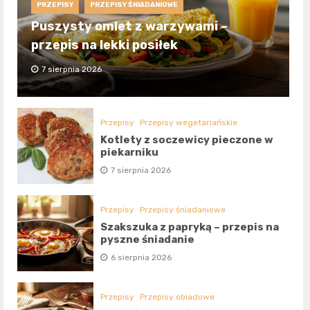
PRZEPISY
PRZEPISY ŚNIADANIOWE
Puszysty omlet z warzywami –
przepis na lekki posiłek
7 sierpnia 2026
Przepisy
Przepisy wegetariańskie
Kotlety z soczewicy pieczone w
piekarniku
7 sierpnia 2026
Przepisy
Przepisy śniadaniowe
Szakszuka z papryką – przepis na
pyszne śniadanie
6 sierpnia 2026
Przepisy
Przepisy obiadowe