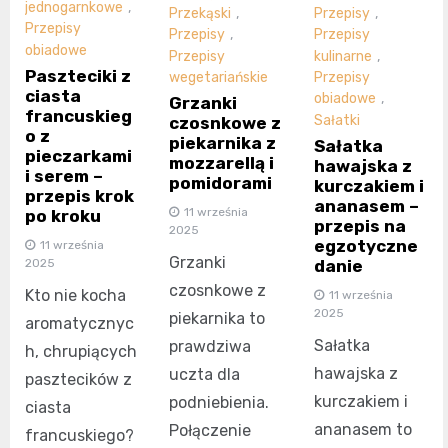
jednogarnkowe
,
Przekąski
,
Przepisy
,
Przepisy
Przepisy
,
Przepisy
obiadowe
Przepisy
kulinarne
,
Paszteciki z
wegetariańskie
Przepisy
ciasta
obiadowe
,
Grzanki
francuskieg
Sałatki
czosnkowe z
o z
piekarnika z
Sałatka
pieczarkami
mozzarellą i
hawajska z
i serem –
pomidorami
kurczakiem i
przepis krok
ananasem –
11 września
po kroku
przepis na
2025
egzotyczne
11 września
Grzanki
2025
danie
czosnkowe z
Kto nie kocha
11 września
2025
piekarnika to
aromatycznyc
Sałatka
prawdziwa
h, chrupiących
hawajska z
uczta dla
pasztecików z
kurczakiem i
podniebienia.
ciasta
ananasem to
Połączenie
francuskiego?