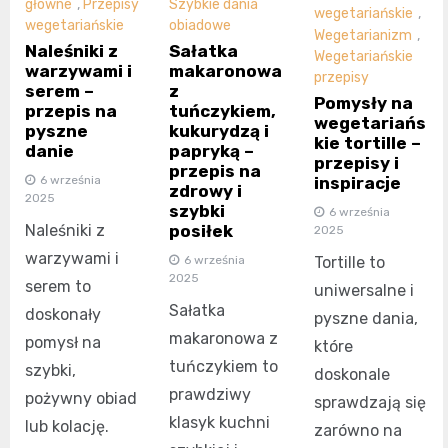
główne
,
Przepisy
Szybkie dania
wegetariańskie
,
wegetariańskie
obiadowe
Wegetarianizm
,
Naleśniki z
Sałatka
Wegetariańskie
warzywami i
makaronowa
przepisy
serem –
z
Pomysły na
przepis na
tuńczykiem,
wegetariańs
pyszne
kukurydzą i
kie tortille –
danie
papryką –
przepisy i
przepis na
6 września
inspiracje
zdrowy i
2025
szybki
6 września
Naleśniki z
posiłek
2025
warzywami i
6 września
Tortille to
2025
serem to
uniwersalne i
Sałatka
doskonały
pyszne dania,
makaronowa z
pomysł na
które
tuńczykiem to
szybki,
doskonale
prawdziwy
pożywny obiad
sprawdzają się
klasyk kuchni
lub kolację.
zarówno na