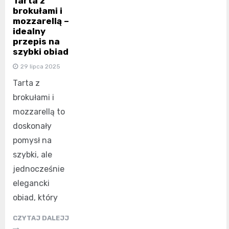
Tarta z
brokułami i
mozzarellą –
idealny
przepis na
szybki obiad
29 lipca 2025
Tarta z
brokułami i
mozzarellą to
doskonały
pomysł na
szybki, ale
jednocześnie
elegancki
obiad, który
CZYTAJ DALEJJ