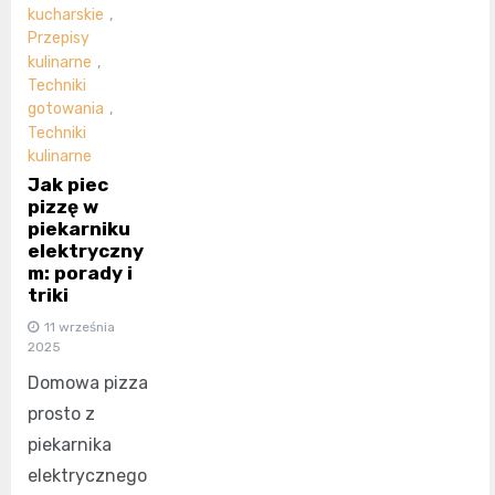
kucharskie
,
Przepisy
kulinarne
,
Techniki
gotowania
,
Techniki
kulinarne
Jak piec
pizzę w
piekarniku
elektryczny
m: porady i
triki
11 września
2025
Domowa pizza
prosto z
piekarnika
elektrycznego