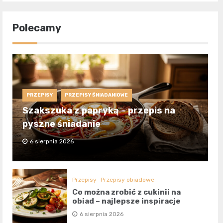
Polecamy
PRZEPISY
PRZEPISY ŚNIADANIOWE
Szakszuka z papryką – przepis na
pyszne śniadanie
6 sierpnia 2026
Przepisy
Przepisy obiadowe
Co można zrobić z cukinii na
obiad – najlepsze inspiracje
6 sierpnia 2026