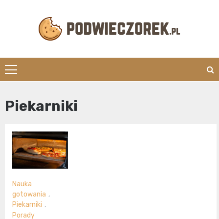
Skip
to
content
Podwieczorek.
Piekarniki
Nauka
gotowania
,
Piekarniki
,
Porady