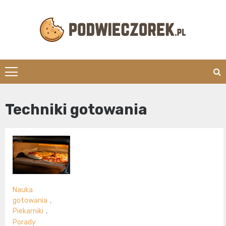
Skip
to
content
Podwieczorek.
Techniki gotowania
Nauka
gotowania
,
Piekarniki
,
Porady