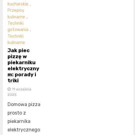
kucharskie
,
Przepisy
kulinarne
,
Techniki
gotowania
,
Techniki
kulinarne
Jak piec
pizzę w
piekarniku
elektryczny
m: porady i
triki
11 września
2025
Domowa pizza
prosto z
piekarnika
elektrycznego