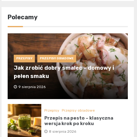
Polecamy
PRZEPISY
PRZEPISY OBIADOWE
Jak zrobić dobry smalec – domowy i
pełen smaku
9 sierpnia 2026
Przepisy
Przepisy obiadowe
Przepis na pesto – klasyczna
wersja krok po kroku
8 sierpnia 2026