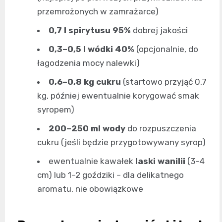
przemrożonych w zamrażarce)
0,7 l spirytusu 95%
dobrej jakości
0,3–0,5 l wódki 40%
(opcjonalnie, do
łagodzenia mocy nalewki)
0,6–0,8 kg cukru
(startowo przyjąć 0,7
kg, później ewentualnie korygować smak
syropem)
200–250 ml wody
do rozpuszczenia
cukru (jeśli będzie przygotowywany syrop)
ewentualnie kawałek
laski wanilii
(3–4
cm) lub 1–2 goździki – dla delikatnego
aromatu, nie obowiązkowe