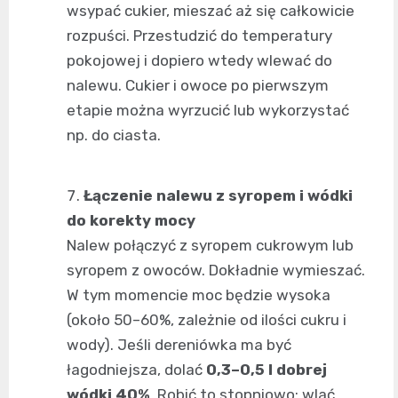
wsypać cukier, mieszać aż się całkowicie
rozpuści. Przestudzić do temperatury
pokojowej i dopiero wtedy wlewać do
nalewu. Cukier i owoce po pierwszym
etapie można wyrzucić lub wykorzystać
np. do ciasta.
Łączenie nalewu z syropem i wódki
do korekty mocy
Nalew połączyć z syropem cukrowym lub
syropem z owoców. Dokładnie wymieszać.
W tym momencie moc będzie wysoka
(około 50–60%, zależnie od ilości cukru i
wody). Jeśli dereniówka ma być
łagodniejsza, dolać
0,3–0,5 l dobrej
wódki 40%
. Robić to stopniowo: wlać