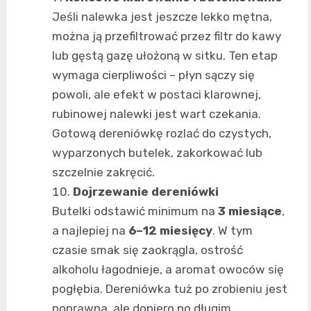
Jeśli nalewka jest jeszcze lekko mętna,
można ją przefiltrować przez filtr do kawy
lub gęstą gazę ułożoną w sitku. Ten etap
wymaga cierpliwości – płyn sączy się
powoli, ale efekt w postaci klarownej,
rubinowej nalewki jest wart czekania.
Gotową dereniówkę rozlać do czystych,
wyparzonych butelek, zakorkować lub
szczelnie zakręcić.
Dojrzewanie dereniówki
Butelki odstawić minimum na
3 miesiące
,
a najlepiej na
6–12 miesięcy
. W tym
czasie smak się zaokrągla, ostrość
alkoholu łagodnieje, a aromat owoców się
pogłębia. Dereniówka tuż po zrobieniu jest
poprawna, ale dopiero po długim