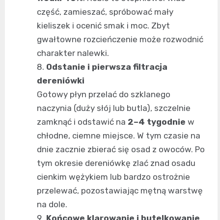
część, zamieszać, spróbować mały
kieliszek i ocenić smak i moc. Zbyt
gwałtowne rozcieńczenie może rozwodnić
charakter nalewki.
Odstanie i pierwsza filtracja
dereniówki
Gotowy płyn przelać do szklanego
naczynia (duży słój lub butla), szczelnie
zamknąć i odstawić na
2–4 tygodnie
w
chłodne, ciemne miejsce. W tym czasie na
dnie zacznie zbierać się osad z owoców. Po
tym okresie dereniówkę zlać znad osadu
cienkim wężykiem lub bardzo ostrożnie
przelewać, pozostawiając mętną warstwę
na dole.
Końcowe klarowanie i butelkowanie