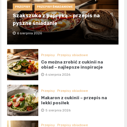
PRZEPISY
PRZEPISY ŚNIADANIOWE
Szakszuka z papryką – przepis na
pyszne śniadanie
6 sierpnia 2026
Przepisy
Przepisy obiadowe
Co można zrobić z cukinii na
obiad – najlepsze inspiracje
6 sierpnia 2026
Przepisy
Przepisy obiadowe
Makaron z cukinii – przepis na
lekki posiłek
5 sierpnia 2026
Przepisy
Przepisy obiadowe