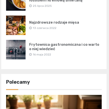
łososiem i kremową śmietaną
25 lipca 2025
Najzdrowsze rodzaje mięsa
13 czerwca 2022
Frytownica gastronomiczna i co warto
o niej wiedzieć
16 maja 2022
Polecamy