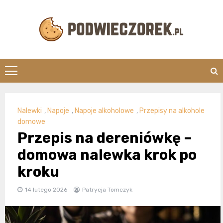
Skip
to
content
Podwieczorek.
Nalewki
,
Napoje
,
Napoje alkoholowe
,
Przepisy na alkohole
domowe
Przepis na dereniówkę –
domowa nalewka krok po
kroku
14 lutego 2026
Patrycja Tomczyk