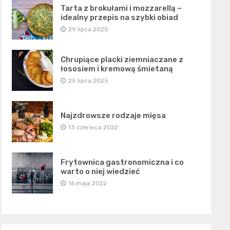
Tarta z brokułami i mozzarellą –
idealny przepis na szybki obiad
29 lipca 2025
Chrupiące placki ziemniaczane z
łososiem i kremową śmietaną
25 lipca 2025
Najzdrowsze rodzaje mięsa
13 czerwca 2022
Frytownica gastronomiczna i co
warto o niej wiedzieć
16 maja 2022