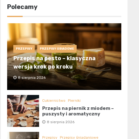
Polecamy
PRZEPISY
PRZEPISY OBIADOWE
Przepis na pesto – klasyczna
wersja krok po kroku
8 sierpnia 2026
Cukiernictwo
Pierniki
Przepis na piernik z miodem –
puszysty i aromatyczny
8 sierpnia 2026
Przepisy
Przepisy śniadaniowe