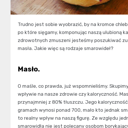
Trudno jest sobie wyobrazić, by na kromce chleb
po które sięgamy, komponując naszą ulubioną ka
zdrowotnych zmuszeni jesteśmy poszukiwać zup
masła. Jakie więc są rodzaje smarowideł?
Masło.
O maśle, co prawda, już wspomnieliśmy. Skupim
wpływie na nasze zdrowie czy kaloryczność. Ma
przynajmniej z 80% tłuszczu. Jego kalorycznoś
gramach wynosi ponad 700, mało kto jednak sma
to realny wpływ na naszą figurę. Ze względu jed
smarowidła nie jest polecany osobom borykający