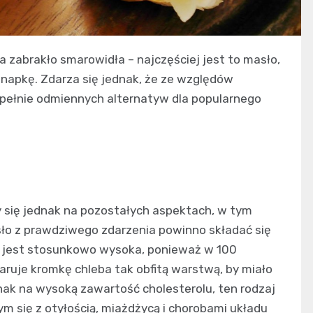
a zabrakło smarowidła – najczęściej jest to masło,
napkę. Zdarza się jednak, że ze względów
ełnie odmiennych alternatyw dla popularnego
y się jednak na pozostałych aspektach, w tym
sło z prawdziwego zdarzenia powinno składać się
ć jest stosunkowo wysoka, ponieważ w 100
ruje kromkę chleba tak obfitą warstwą, by miało
nak na wysoką zawartość cholesterolu, ten rodzaj
m się z otyłością, miażdżycą i chorobami układu