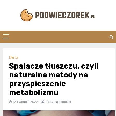
Skip
to
content
Podwieczorek.
Dieta
Spalacze tłuszczu, czyli
naturalne metody na
przyspieszenie
metabolizmu
13 kwietnia 2022
Patrycja Tomczyk