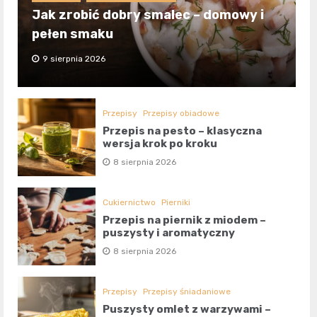
Jak zrobić dobry smalec – domowy i
pełen smaku
9 sierpnia 2026
Przepisy
Przepisy obiadowe
Przepis na pesto – klasyczna
wersja krok po kroku
8 sierpnia 2026
Cukiernictwo
Pierniki
Przepis na piernik z miodem –
puszysty i aromatyczny
8 sierpnia 2026
Przepisy
Przepisy śniadaniowe
Puszysty omlet z warzywami –