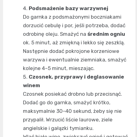
Podsmażenie bazy warzywnej
Do garnka z podsmażonymi boczniakami
dorzucić cebulę i por, jeśli potrzeba, dodać
odrobinę oleju. Smażyć na
średnim ogniu
ok. 5 minut, aż zmiękną i lekko się zeszklą.
Następnie dodać pokrojone korzeniowe
warzywa i ewentualnie ziemniaka, smażyć
kolejne 4–5 minut, mieszając.
Czosnek, przyprawy i deglasowanie
winem
Czosnek posiekać drobno lub przecisnąć.
Dodać go do garnka, smażyć krótko,
maksymalnie 30–40 sekund, żeby się nie
przypalił. Wrzucić liście laurowe, ziele
angielskie i gałązki tymianku.
Wlać białe wino, zwiększyć ogień i gotować