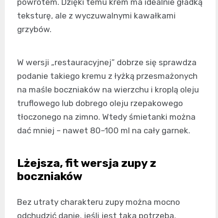
powrotem. Dzięki temu krem ma idealnie gładką
teksturę, ale z wyczuwalnymi kawałkami
grzybów.
W wersji „restauracyjnej” dobrze się sprawdza
podanie takiego kremu z łyżką przesmażonych
na maśle boczniaków na wierzchu i kroplą oleju
truflowego lub dobrego oleju rzepakowego
tłoczonego na zimno. Wtedy śmietanki można
dać mniej – nawet 80–100 ml na cały garnek.
Lżejsza, fit wersja zupy z
boczniaków
Bez utraty charakteru zupy można mocno
odchudzić danie, jeśli jest taka potrzeba.