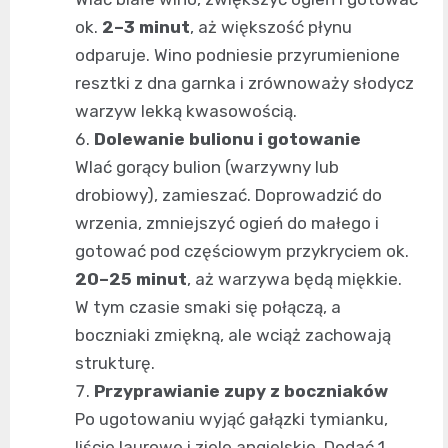
ok.
2–3 minut
, aż większość płynu
odparuje. Wino podniesie przyrumienione
resztki z dna garnka i zrównoważy słodycz
warzyw lekką kwasowością.
Dolewanie bulionu i gotowanie
Wlać gorący bulion (warzywny lub
drobiowy), zamieszać. Doprowadzić do
wrzenia, zmniejszyć ogień do małego i
gotować pod częściowym przykryciem ok.
20–25 minut
, aż warzywa będą miękkie.
W tym czasie smaki się połączą, a
boczniaki zmiękną, ale wciąż zachowają
strukturę.
Przyprawianie zupy z boczniaków
Po ugotowaniu wyjąć gałązki tymianku,
liście laurowe i ziele angielskie. Dodać 1