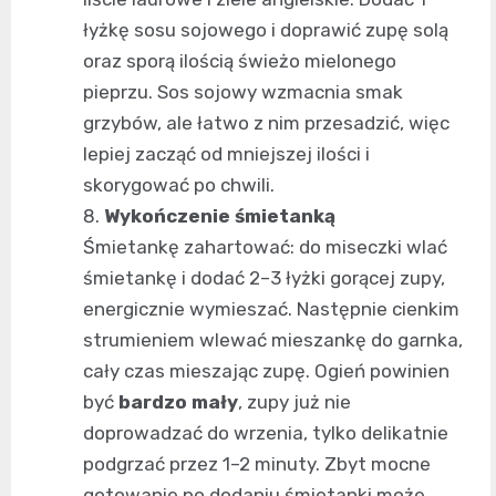
łyżkę sosu sojowego i doprawić zupę solą
oraz sporą ilością świeżo mielonego
pieprzu. Sos sojowy wzmacnia smak
grzybów, ale łatwo z nim przesadzić, więc
lepiej zacząć od mniejszej ilości i
skorygować po chwili.
Wykończenie śmietanką
Śmietankę zahartować: do miseczki wlać
śmietankę i dodać 2–3 łyżki gorącej zupy,
energicznie wymieszać. Następnie cienkim
strumieniem wlewać mieszankę do garnka,
cały czas mieszając zupę. Ogień powinien
być
bardzo mały
, zupy już nie
doprowadzać do wrzenia, tylko delikatnie
podgrzać przez 1–2 minuty. Zbyt mocne
gotowanie po dodaniu śmietanki może