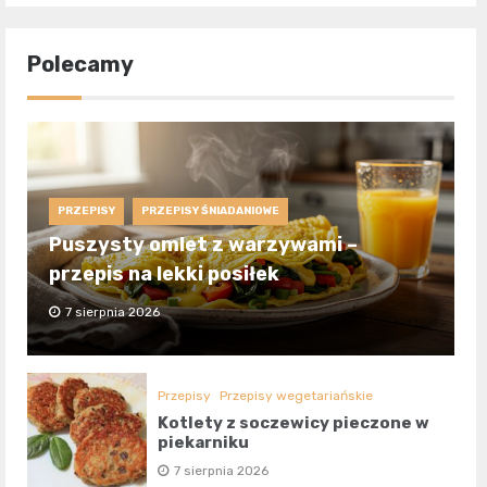
Polecamy
PRZEPISY
PRZEPISY ŚNIADANIOWE
Puszysty omlet z warzywami –
przepis na lekki posiłek
7 sierpnia 2026
Przepisy
Przepisy wegetariańskie
Kotlety z soczewicy pieczone w
piekarniku
7 sierpnia 2026