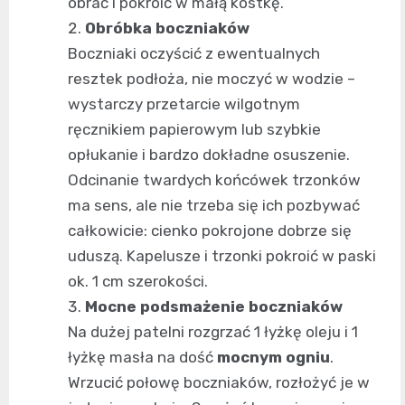
obrać i pokroić w małą kostkę.
Obróbka boczniaków
Boczniaki oczyścić z ewentualnych
resztek podłoża, nie moczyć w wodzie –
wystarczy przetarcie wilgotnym
ręcznikiem papierowym lub szybkie
opłukanie i bardzo dokładne osuszenie.
Odcinanie twardych końcówek trzonków
ma sens, ale nie trzeba się ich pozbywać
całkowicie: cienko pokrojone dobrze się
uduszą. Kapelusze i trzonki pokroić w paski
ok. 1 cm szerokości.
Mocne podsmażenie boczniaków
Na dużej patelni rozgrzać 1 łyżkę oleju i 1
łyżkę masła na dość
mocnym ogniu
.
Wrzucić połowę boczniaków, rozłożyć je w