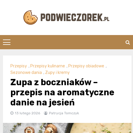
Skip
to
content
Podwieczorek.
Przepisy
,
Przepisy kulinarne
,
Przepisy obiadowe
,
Sezonowe dania
,
Zupy i kremy
Zupa z boczniaków –
przepis na aromatyczne
danie na jesień
13 lutego 2026
Patrycja Tomczyk