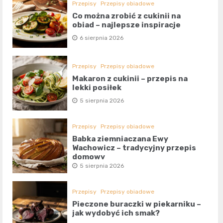
Przepisy
Przepisy obiadowe
Co można zrobić z cukinii na
obiad – najlepsze inspiracje
6 sierpnia 2026
Przepisy
Przepisy obiadowe
Makaron z cukinii – przepis na
lekki posiłek
5 sierpnia 2026
Przepisy
Przepisy obiadowe
Babka ziemniaczana Ewy
Wachowicz – tradycyjny przepis
domowy
5 sierpnia 2026
Przepisy
Przepisy obiadowe
Pieczone buraczki w piekarniku –
jak wydobyć ich smak?