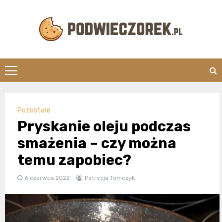
Skip
to
content
Podwieczorek.
Pozostałe
Pryskanie oleju podczas
smażenia – czy można
temu zapobiec?
6 czerwca 2022
Patrycja Tomczyk