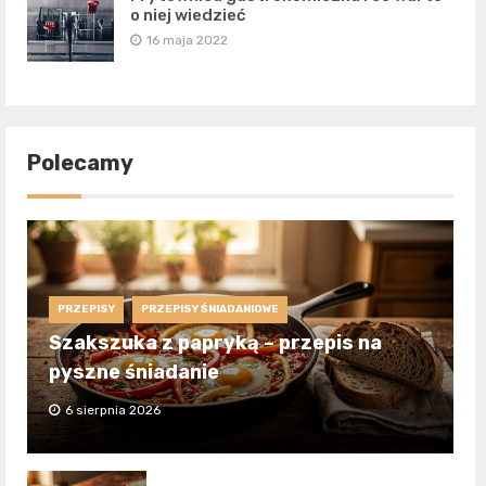
o niej wiedzieć
16 maja 2022
Polecamy
PRZEPISY
PRZEPISY ŚNIADANIOWE
Szakszuka z papryką – przepis na
pyszne śniadanie
6 sierpnia 2026