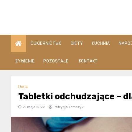
Skip
to
content
CUKIERNICTWO
DIETY
KUCHNIA
NAPO
ŻYWIENIE
POZOSTAŁE
KONTAKT
Dieta
Tabletki odchudzające – d
21 maja 2022
Patrycja Tomczyk