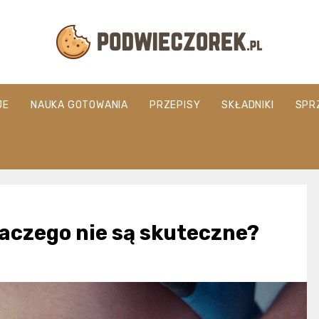
Podwieczorek.
JE
NAUKA GOTOWANIA
PRZEPISY
SKŁADNIKI
SPR
laczego nie są skuteczne?