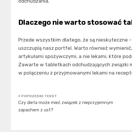
odchudzania.
Dlaczego nie warto stosować t
Przede wszystkim dlatego, że są nieskuteczne –
uszczuplą nasz portfel. Warto również wymienić
artykułami spożywczymi, a nie lekami, które p
Zawarte w tabletkach odchudzających związki 
w połączeniu z przyjmowanymi lekami na receptę
Nawigacja
Czy dieta może mieć związek z nieprzyjemnym
wpisu
zapachem z ust?