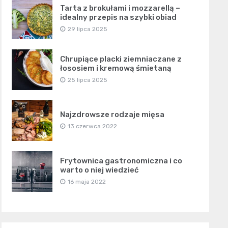
Tarta z brokułami i mozzarellą –
idealny przepis na szybki obiad
29 lipca 2025
Chrupiące placki ziemniaczane z
łososiem i kremową śmietaną
25 lipca 2025
Najzdrowsze rodzaje mięsa
13 czerwca 2022
Frytownica gastronomiczna i co
warto o niej wiedzieć
16 maja 2022