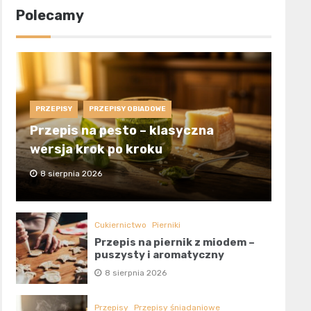
Polecamy
PRZEPISY
PRZEPISY OBIADOWE
Przepis na pesto – klasyczna
wersja krok po kroku
8 sierpnia 2026
Cukiernictwo
Pierniki
Przepis na piernik z miodem –
puszysty i aromatyczny
8 sierpnia 2026
Przepisy
Przepisy śniadaniowe